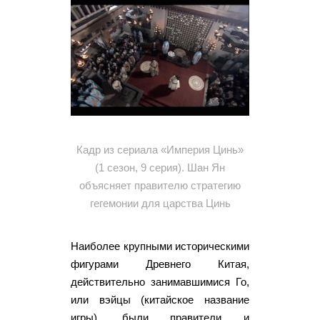
Кадр из сериала «Империя Цинь»
(1 сезон, 9 серия). Шан Ян
объясняет правителю стратегию
гегемонии для царства Цинь
Наиболее крупными историческими
фигурами Древнего Китая,
действительно занимавшимися Го,
или вэйцы (китайское название
игры), были правители и