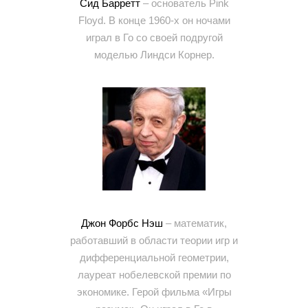
Сид Барретт
– основатель Pink
Floyd. В конце 1960-х он ночами
играл в Го со своей подругой
моделью Линдси Корнер.
Джон Форбс Нэш
– математик,
работавший в области теории игр и
дифференциальной геометрии,
лауреат нобелевской премии по
экономике. Герой фильма «Игры