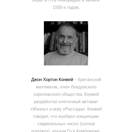
1930-х годов.
Джон Хортон Конвей
– британский
математик, член Лондонского
королевского общества. Конвей
разработал клеточный автомат
«Жизнь» и игру «Рассада». Конвей
говорит, что изобрел концепцию
сюрреальных чисел (surreal
numbers), изучая Го в Кембридже.