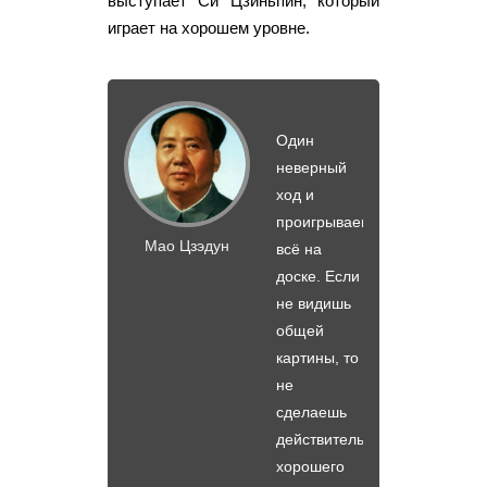
выступает Си Цзиньпин, который
играет на хорошем уровне.
Один
неверный
ход и
проигрываешь
Мао Цзэдун
всё на
доске. Если
не видишь
общей
картины, то
не
сделаешь
действительно
хорошего