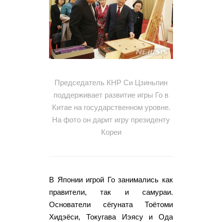
Председатель КНР Си Цзиньпин
поддерживает развитие игры Го в
Китае на государственном уровне.
На фото он дарит игру президенту
Кореи
В Японии игрой Го занимались как
правители, так и самураи.
Основатели сёгуната Тоётоми
Хидэёси, Токугава Иэясу и Ода