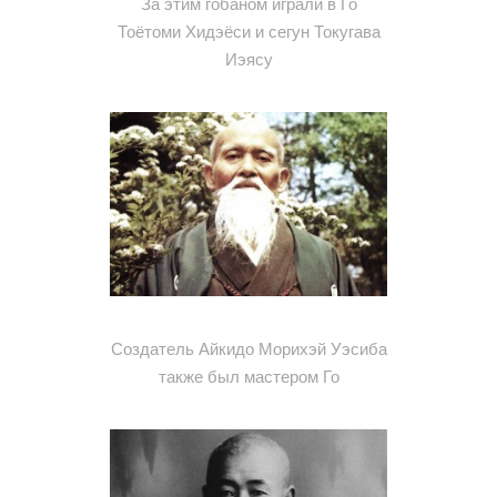
За этим гобаном играли в Го
Тоётоми Хидэёси и сегун Токугава
Иэясу
Создатель Айкидо Морихэй Уэсиба
также был мастером Го