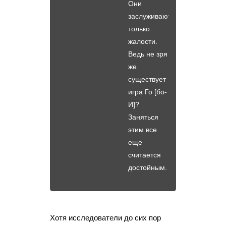
Они
заслуживают
только
жалости.
Ведь не зря
же
существует
игра Го [бо-
И]?
Заняться
этим все
еще
считается
достойным.
Хотя исследователи до сих пор