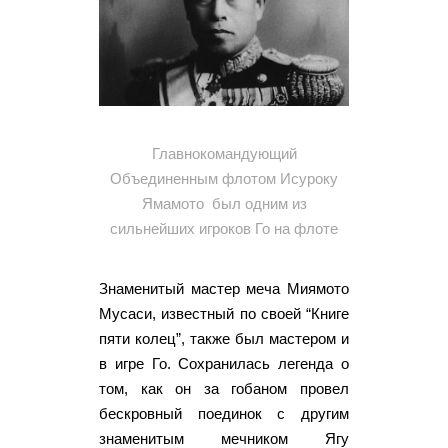
Главнокомандующий
Объединенным флотом Исуроку
Ямамото был одним из
сильнейших игроков Го на флоте
Знаменитый мастер меча Миямото
Мусаси, известный по своей “Книге
пяти колец”, также был мастером и
в игре Го. Сохранилась легенда о
том, как он за гобаном провел
бескровный поединок с другим
знаменитым мечником Ягу