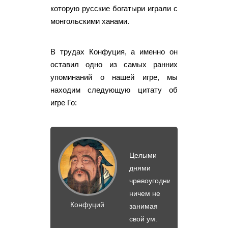
которую русские богатыри играли с
монгольскими ханами.
В трудах Конфуция, а именно он
оставил одно из самых ранних
упоминаний о нашей игре, мы
находим следующую цитату об
игре Го:
Целыми
днями
чревоугодничают,
ничем не
Конфуций
занимая
свой ум.