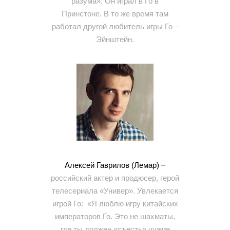
разума». Он играл в Го в
Принстоне. В то же время там
работал другой любитель игры Го –
Эйнштейн.
Алексей Гаврилов (Лемар)
–
российский актер и продюсер, герой
телесериала «Универ». Увлекается
игрой Го: «Я люблю игру китайских
императоров Го. Это не шахматы,
где ты должен «съесть» чужие