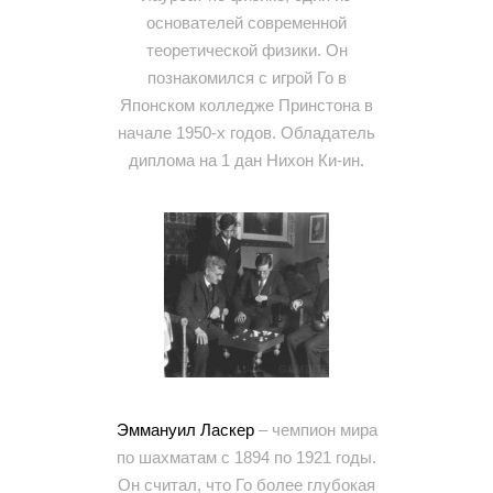
основателей современной
теоретической физики. Он
познакомился с игрой Го в
Японском колледже Принстона в
начале 1950-х годов. Обладатель
диплома на 1 дан Нихон Ки-ин.
Эммануил Ласкер
– чемпион мира
по шахматам с 1894 по 1921 годы.
Он считал, что Го более глубокая