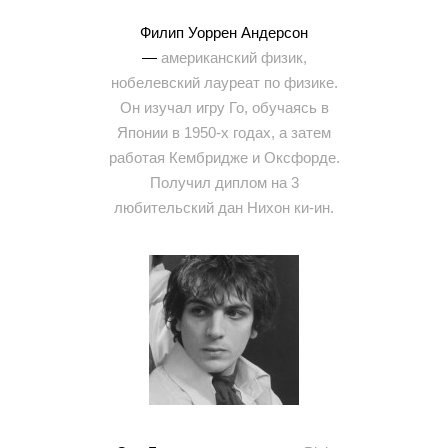
Филип Уоррен Андерсон
—
американский физик,
нобелевский лауреат по физике.
Он изучал игру Го, обучаясь в
Японии в 1950-х годах, а затем
работая Кембридже и Оксфорде.
Получил диплом на 3
любительский дан Нихон ки-ин.