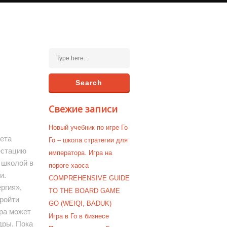
Свежие записи
Новый учебник по игре Го
ета
Го – школа стратегии для
естацию
императора. Игра на
 школой в
пороге хаоса
и.
COMPREHENSIVE GUIDE
ргия»,
TO THE BOARD GAME
ройти
GO (WEIQI, BADUK)
ра может
Игра в Го в бизнесе
дры. Пока