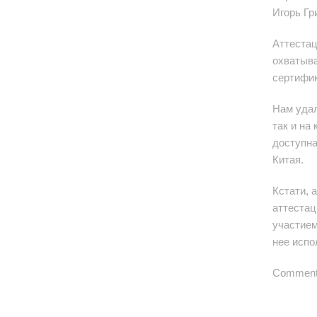
Игорь Гр
Аттестац
охватыва
сертифик
Нам удал
так и на
доступна
Китая.
Кстати, 
аттестац
участием
нее испо
Comments