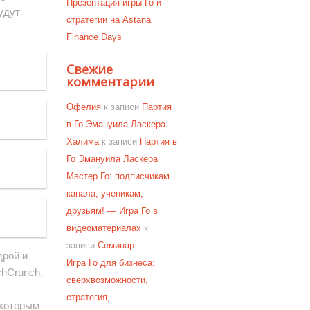
Презентация игры Го и
удут
стратегии на Astana
Finance Days
Свежие
комментарии
Офелия
к записи
Партия
в Го Эмануила Ласкера
Халима
к записи
Партия в
Го Эмануила Ласкера
Мастер Го: подписчикам
канала, ученикам,
друзьям! — Игра Го в
видеоматериалах
к
записи
Семинар
дрой и
Игра Го для бизнеса:
chCrunch.
сверхвозможности,
стратегия,
 которым