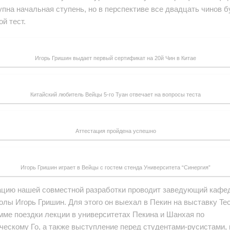
упна начальная ступень, но в перспективе все двадцать чинов б
ой тест.
Игорь Гришин выдает первый сертификат на 20й Чин в Китае
Китайский любитель Вейцы 5-го Туан отвечает на вопросы теста
Аттестация пройдена успешно
Игорь Гришин играет в Вейцы с гостем стенда Университета “Синергия”
цию нашей совместной разработки проводит заведующий кафе
олы Игорь Гришин. Для этого он выехал в Пекин на выставку Te
мме поездки лекции в университетах Пекина и Шанхая по
ческому Го, а также выступление перед студентами-русистами,