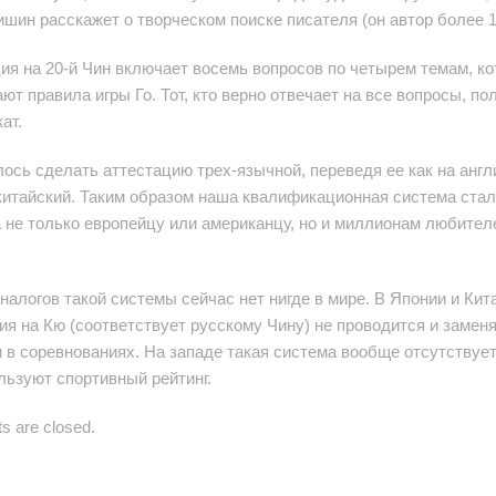
ишин расскажет о творческом поиске писателя (он автор более 10
ия на 20-й Чин включает восемь вопросов по четырем темам, к
ют правила игры Го. Тот, кто верно отвечает на все вопросы, по
ат.
ось сделать аттестацию трех-язычной, переведя ее как на англ
 китайский. Таким образом наша квалификационная система стал
 не только европейцу или американцу, но и миллионам любите
аналогов такой системы сейчас нет нигде в мире. В Японии и Кит
ия на Кю (соответствует русскому Чину) не проводится и замен
 в соревнованиях. На западе такая система вообще отсутствует
льзуют спортивный рейтинг.
 are closed.