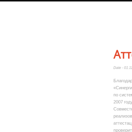
Атт
Date - 01.1
Благодар
«Синерги
по систе
2007 год
Совместн
реализов
аттестац
проверит