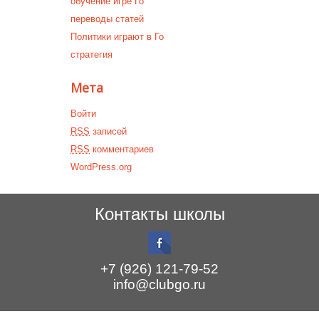
обучение игре Го
переводы статей
Политики играют в Го
стратегия
Мета
Войти
RSS
записей
RSS
комментариев
WordPress.org
Контакты школы
+7 (926) 121-79-52
info@clubgo.ru