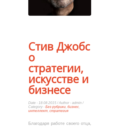
Стив Джобс
о
стратегии,
искусстве и
бизнесе
Date - 18.08.2015 / Author - admin /
Category -
Без рубрики
,
бизнес
,
интеллект
,
стратегия
Благодаря работе своего отца,