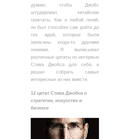
думаю, чтобы Джобс
штудировал китайские
трактаты. Как и любой гений,
он был способен сам дойти до
тех идей, которые были
записаны когда-то другими
гениями. Я выписывал
различные цитаты из интервью
Стива Джобса для себя, и
решил собрать самые
интересные из них вместе.
12 цитат Стива Джобса о
стратегии, искусстве и
бизнесе