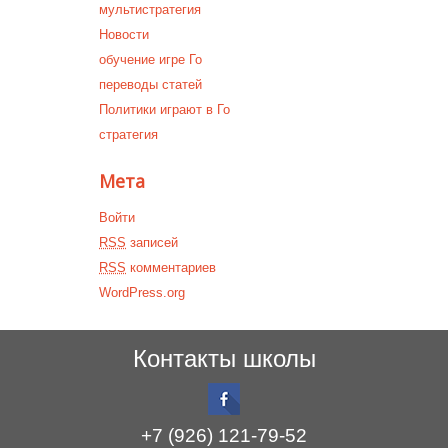
мультистратегия
Новости
обучение игре Го
переводы статей
Политики играют в Го
стратегия
Мета
Войти
RSS
записей
RSS
комментариев
WordPress.org
Контакты школы
+7 (926) 121-79-52